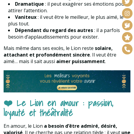
Dramatique
: il peut exagérer ses émotions pour
attirer l’attention.
Vaniteux
: il veut être le meilleur, le plus aimé, le
plus tout.
Dépendant du regard des autres
: il a parfois
besoin d’applaudissements pour exister.
Mais même dans ses excès, le Lion reste
solaire,
attachant et profondément sincère
. Il veut être
aimé… mais il sait aussi
aimer puissamment
.
❤️ Le Lion en amour : passion,
loyauté et théâtralité
En amour, le Lion
a besoin d’être admiré, désiré,
valorisé
. Il ne cherche pas une relation tiède : il veut
une