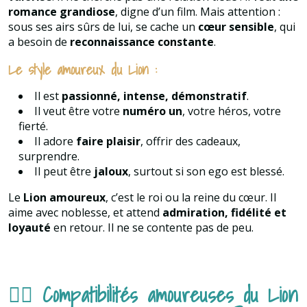
romance grandiose
, digne d’un film. Mais attention :
sous ses airs sûrs de lui, se cache un
cœur sensible
, qui
a besoin de
reconnaissance constante
.
Le style amoureux du Lion :
Il est
passionné, intense, démonstratif
.
Il veut être votre
numéro un
, votre héros, votre
fierté.
Il adore
faire plaisir
, offrir des cadeaux,
surprendre.
Il peut être
jaloux
, surtout si son ego est blessé.
Le
Lion amoureux
, c’est le roi ou la reine du cœur. Il
aime avec noblesse, et attend
admiration, fidélité et
loyauté
en retour. Il ne se contente pas de peu.
❤️‍🔥 Compatibilités amoureuses du Lion